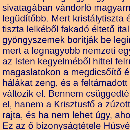
sivatagában vándorló magyarna
legüdítőbb. Mert kristálytiszta
tiszta lelkéből fakadó éltető i
gyöngyszemek borítják be legi
mert a legnagyobb nemzeti egy
az Isten kegyelméből hittel fe
magaslatokon a megdicsőítő é
hálákat zeng, és a feltámadot
változik el. Bennem csüggedté
el, hanem a Krisztusfő a zúzot
rajta, és ha nem lehet úgy, aho
Ez az ő bizonyságtétele Húsvét