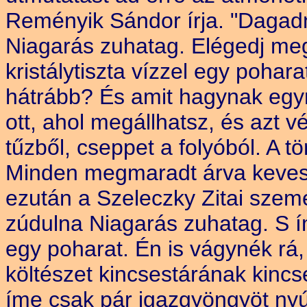
Reményik Sándor írja. "Dagad
Niagarás zuhatag. Elégedj meg
kristálytiszta vízzel egy poha
hátrább? És amit hagynak egy
ott, ahol megállhatsz, és azt vé
tűzből, cseppet a folyóból. A t
Minden megmaradt árva keveset
ezután a Szeleczky Zitai szem
zúdulna Niagarás zuhatag. S ím
egy poharat. Én is vágynék rá
költészet kincsestárának kincs
íme csak pár igazgyöngyöt nyú