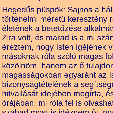
Hegedűs püspök: Sajnos a hála
történelmi méretű keresztény
életének a betetőzése alkalmá
Zita volt, és marad is a mi sz
éreztem, hogy Isten igéjének 
másoknak róla szóló magas fok
közölnöm, hanem az ő tulajdon
magasságokban egyaránt az Ist
bizonyságtételének a segítsé
hitvallását idejében megírta, 
órájában, mi róla fel is olvash
szabad most is idéznem őt, ma