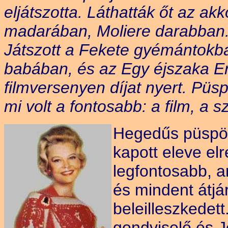
eljátszotta. Láthatták őt az a
madarában, Moliere darabban. 
Játszott a Fekete gyémántokb
babában, és az Egy éjszaka Er
filmversenyen díjat nyert. Püs
mi volt a fontosabb: a film, a
Hegedűs püspök:
kapott eleve el
legfontosabb, a
és mindent átjá
beleilleszkedet
gondviselő és 