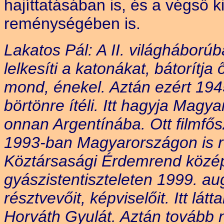
hajíttatásában is, és a végső k
reménységében is.
Lakatos Pál: A II. világháború
lelkesíti a katonákat, bátorítj
mond, énekel. Aztán ezért 19
börtönre ítéli. Itt hagyja Mag
onnan Argentínába. Ott filmfős
1993-ban Magyarországon is re
Köztársasági Érdemrend középke
gyászistentiszteleten 1999. a
résztvevőit, képviselőit. Itt lá
Horváth Gyulát. Aztán tovább