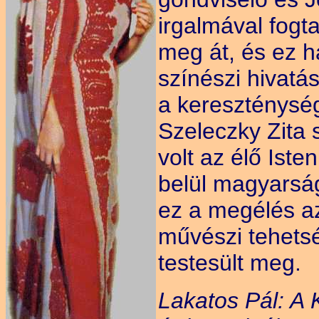
irgalmával fogta
meg át, és ez h
színészi hivatá
a kereszténység
Szeleczky Zita 
volt az élő Iste
belül magyarsá
ez a megélés az
művészi tehets
testesült meg.
Lakatos Pál: A 