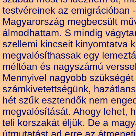
testvéreinek az emigrációban
Magyarország megbecsült műv
álmodhattam. S mindig vágytam
szellemi kincseit kinyomtatva
megvalósíthassak egy lemeztár
méltóan és nagyszámú verssel
Mennyivel nagyobb szükségét
számkivetettségünk, hazátlan
hét szűk esztendők nem enge
megvalósítását. Ahogy lehet, 
teli korszakát éljük. De a mag
útmutatást ad erre az átmeneti