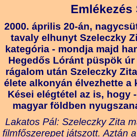
Emlékezés 
2000. április 20-án, nagycsü
tavaly elhunyt Szeleczky Z
kategória - mondja majd h
Hegedős Lóránt püspök úr 
rágalom után Szeleczky Zit
élete alkonyán élvezhette a
Kései elégtétel az is, hogy 
magyar földben nyugszanak.
Lakatos Pál: Szeleczky Zita 
filmfőszerepet játszott. Aztán