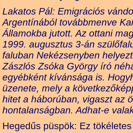
Lakatos Pál: Emigrációs vánd
Argentínából továbbmenve Kan
Államokba jutott. Az ottani ma
1999. augusztus 3-án szülőfal
faluban Nekézsenyben helyezté
Zászlós Zsóka György író néhá
egyébként kívánsága is. Hogyh
üzenete, mely a következőkép
hitet a háborúban, vigaszt az
hontalanságban. Adhat-e vala
Hegedűs püspök: Ez tökéletes 