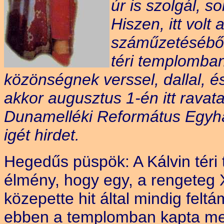
úr is szolgál, s
Hiszen, itt vol
száműzetéséből
téri templomban
közönségnek verssel, dallal, é
akkor augusztus 1-én itt ravat
Dunamelléki Református Egyhá
igét hirdet.
Hegedűs püspök: A Kálvin téri
élmény, hogy egy, a rengeteg 
közepette hit által mindig fe
ebben a templomban kapta meg 