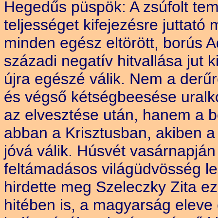
Hegedűs püspök: A zsúfolt tem
teljességet kifejezésre juttató
minden egész eltörött, borús 
századi negatív hitvallása ju
újra egészé válik. Nem a derű
és végső kétségbeesése uralko
az elvesztése után, hanem a b
abban a Krisztusban, akiben 
jóvá válik. Húsvét vasárnapján
feltámadásos világüdvösség le
hirdette meg Szeleczky Zita e
hitében is, a magyarság eleve 