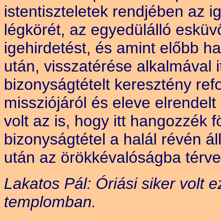
istentiszteletek rendjében az 
légkörét, az egyedülálló esküv
igehirdetést, és amint előbb 
után, visszatérése alkalmával i
bizonyságtételt keresztény re
missziójáról és eleve elrendel
volt az is, hogy itt hangozzék f
bizonyságtétel a halál révén á
után az örökkévalóságba térv
Lakatos Pál: Óriási siker volt ez
templomban.