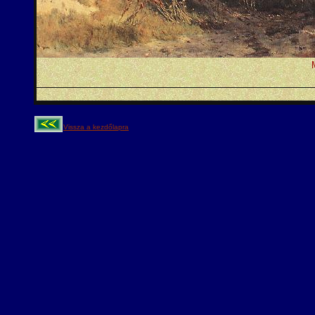
Vissza a kezdőlapra