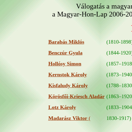
Válogatás a magya
a Magyar-Hon-Lap 2006-202
Barabás Miklós
(1810-1898
Benczúr Gyula
(1844-1920
Hollósy Simon
(1857–1918
Kernstok Károly
(1873–1940
Kisfaludy Károly
(1788–1830
Körösfői-Kriesch Aladár
(1863–1920
Lotz Károly
(1833–1904
Madarász Viktor
(
1830-1917)