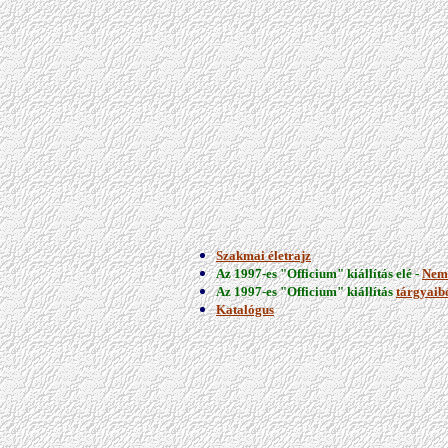
Szakmai életrajz
Az 1997-es "Officium" kiállítás elé -
Neme
Az 1997-es "Officium" kiállítás
tárgyaib
Katalógus