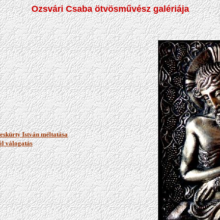
Ozsvári Csaba ötvösművész galériája
skürty István méltatása
ól válogatás