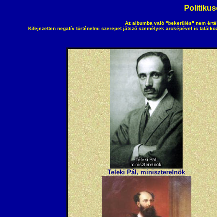
Politiku
Az albumba való "bekerülés" nem érték
Kifejezetten negatív történelmi szerepet játszó személyek arcképével is talál
Teleki Pál, miniszterelnök