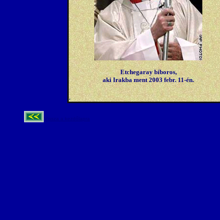
Etchegaray bíboros,
aki Irakba ment 2003 febr. 11-én.
.
Vissza a kezdőlapra