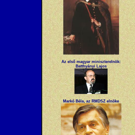
Az első magyar miniszterelnök:
Batthyányi Lajos
Markó Béla, az RMDSZ elnöke