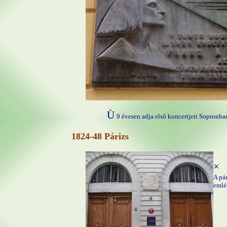
Ù
9 évesen adja első koncertjeit Sopronb
1824-48 Párizs
×
A pár
emlé