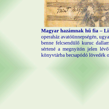
Magyar hazámnak hű fia – Lis
operaház avató­ünnepségén, ugyani
benne felcsendülő kuruc dallam
sértené a megnyitón jelen lév
könyvtárba becsapódó lövedék o