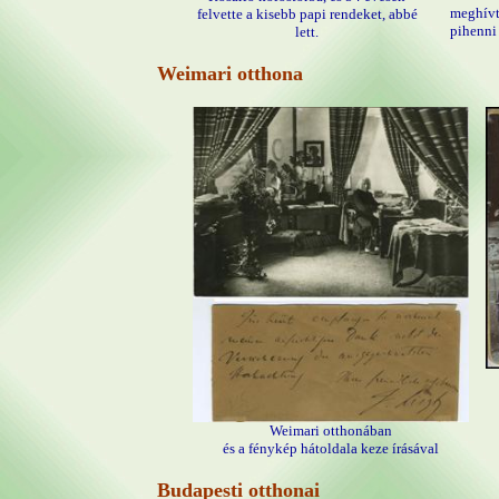
meghívt
felvette a kisebb papi rendeket, abbé
pihenni
lett.
Weimari otthona
Weimari otthonában
és a fénykép hátoldala keze írásával
Budapesti otthonai