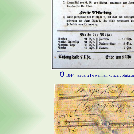
Ù
1844. január 21-i weimari koncert plakátj