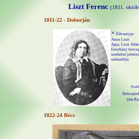
Liszt Ferenc
(1811. októb
1811-22 - Doborján
×
Édesanyja:
Anna Liszt
Apja, Liszt Ádá
Esterházy herce
uradalmi juhásza
számadója
A sz
Doborján
(ma Ra
1822-24 Bécs