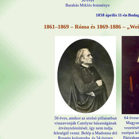
36 éves
Barabás Miklós festménye
1858 április 11-én Buda
1861–1869 – Róma és 1869-1886 – „W
64 évesen
50 éves, amikor az utolsó pillanatban
Magyar
visszavonják Carolyne házasságának
vezetésé
érvénytelenítését, így nem tudja
európai k
feleségül venni. Belép a Madonna del
Párizsban
Rosario kolostorba, és 54 évesen