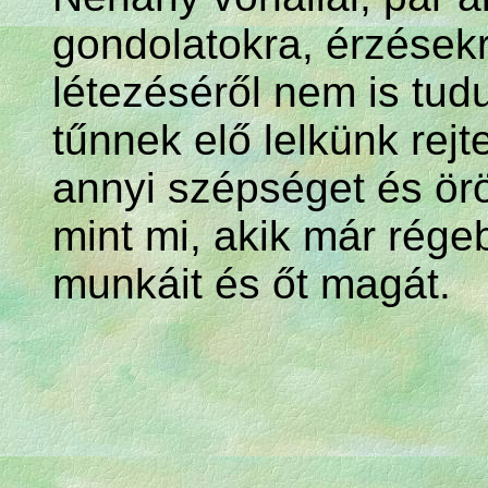
gondolatokra, érzésekr
létezéséről nem is tud
tűnnek elő lelkünk rej
annyi szépséget és örö
mint mi, akik már rége
munkáit és őt magát.