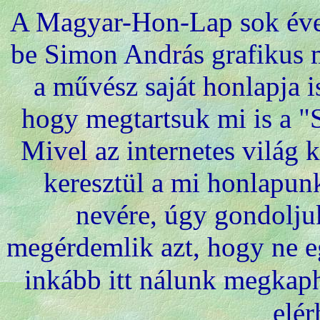
A Magyar-Hon-Lap sok éven
be Simon András grafikus m
a művész saját honlapja i
hogy megtartsuk mi is a "S
Mivel az internetes világ
keresztül a mi honlapun
nevére, úgy gondolju
megérdemlik azt, hogy ne e
inkább itt nálunk megkap
elér