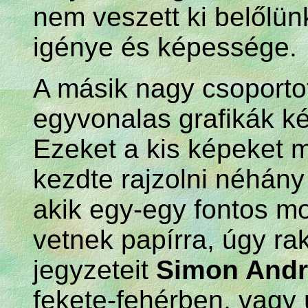
nem veszett ki belőlü
igénye és képessége.
A másik nagy csoporto
egyvonalas grafikák k
Ezeket a kis képeket mé
kezdte rajzolni néhány 
akik egy-egy fontos m
vetnek papírra, úgy ra
jegyzeteit
Simon Andr
fekete-fehérben, vagy