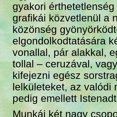
gyakori érthetetlensé
grafikái közvetlenül a
közönség gyönyörködt
elgondolkodtatására k
vonallal, pár alakkal, 
tollal – ceruzával, va
kifejezni egész sorstra
lelkületeket, az valód
pedig emellett Istenadt
Munkái két nagy csopor