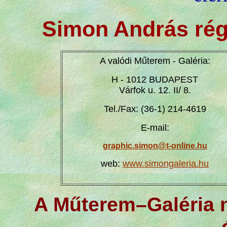
Simon András régi 
A valódi Műterem - Galéria:
H - 1012 BUDAPEST
Várfok u. 12. II/ 8.
Tel./Fax: (36-1) 214-4619
E-mail:
graphic.simon@t-online.hu
web:
www.simongaleria.hu
A Műterem–Galéria n