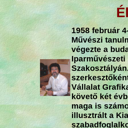
É
1958 február 4
Művészi tanul
végezte a bud
Iparművészeti
Szakosztályán.
szerkesztőkén
Vállalat Grafik
követő két év
maga is számo
illusztrált a K
szabadfoglalk