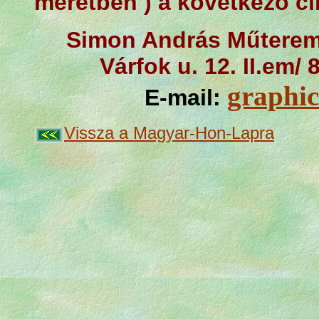
méretben ) a következő c
Simon András Műterem–
Várfok u. 12. II.em/ 
graphic
E-mail:
Vissza a Magyar-Hon-Lapra