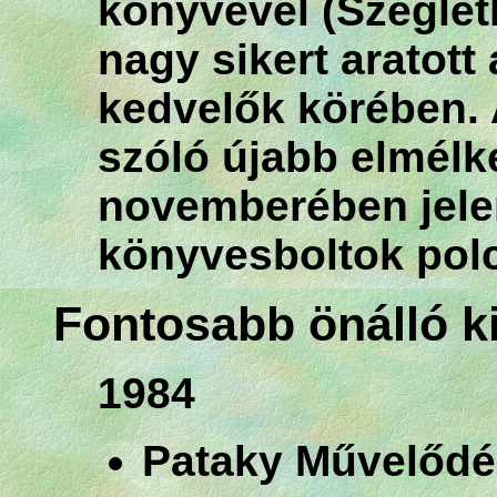
könyvével (Szeglet
nagy sikert aratott
kedvelők körében.
szóló újabb elmélk
novemberében jele
könyvesboltok polc
Fontosabb önálló kiá
1984
Pataky Művelődé