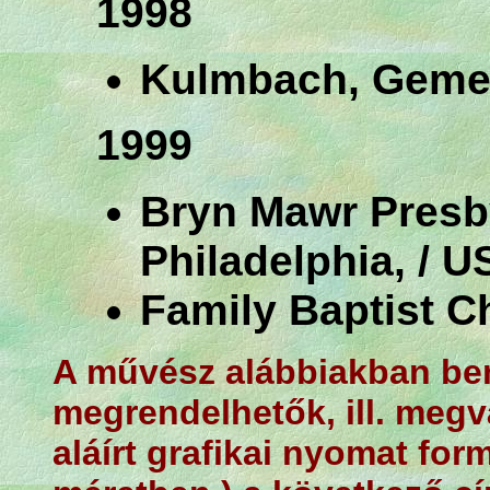
1998
Kulmbach, Geme
1999
Bryn Mawr Presb
Philadelphia, / 
Family Baptist C
A művész alábbiakban bem
megrendelhetők, ill. megv
aláírt grafikai nyomat fo