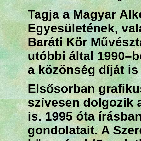
Tagja a Magyar Al
Egyesületének, val
Baráti Kör Művészt
utóbbi által 1990–b
a közönség díját is 
Elsősorban grafiku
szívesen dolgozik a
is. 1995 óta írásba
gondolatait. A Sze