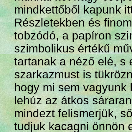
mindkettőből kapunk itt 
Részletekben és finom
tobzódó, a papíron szi
szimbolikus értékű műv
tartanak a néző elé, s 
szarkazmust is tükröz
hogy mi sem vagyunk 
lehúz az átkos sáraran
mindezt felismerjük, ső
tudjuk kacagni önnön