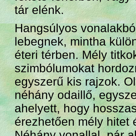
tár elénk.
Hangsúlyos vonalakból
lebegnek, mintha külön
éteri térben. Mély titk
szimbólumokat hordoz
egyszerű kis rajzok. O
néhány odaillő, egysz
ahelyett, hogy hossza
érezhetően mély hitet
Néhány vonallal, pár a