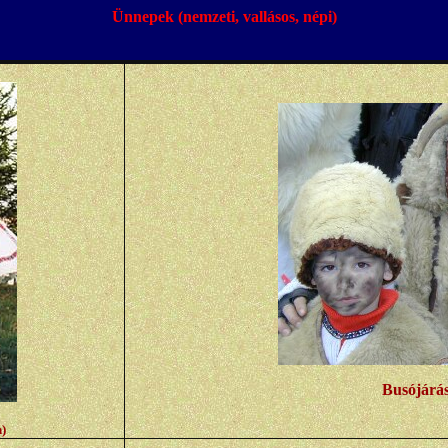
Ünnepek (nemzeti, vallásos, népi)
Busójárá
)