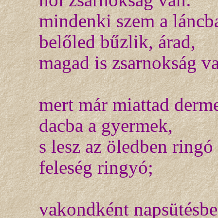
mindenki szem a láncb
belőled bűzlik, árad,
magad is zsarnokság v
mert már miattad derm
dacba a gyermek,
s lesz az öledben ringó
feleség ringyó;
vakondként napsütésb