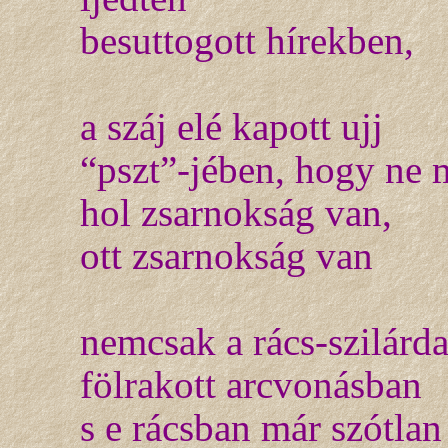
besuttogott hírekben,
a száj elé kapott ujj
“pszt”-jében, hogy ne 
hol zsarnokság van,
ott zsarnokság van
nemcsak a rács-szilárd
fölrakott arcvonásban
s e rácsban már szótlan