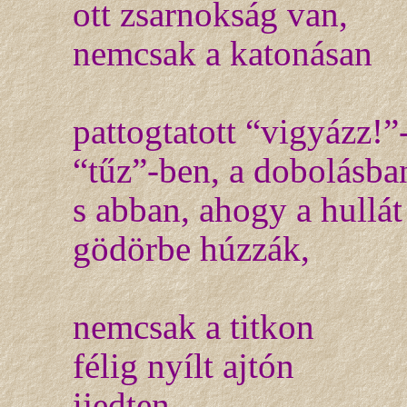
ott zsarnokság van,
nemcsak a katonásan
pattogtatott “vigyázz!”
“tűz”-ben, a dobolásba
s abban, ahogy a hullát
gödörbe húzzák,
nemcsak a titkon
félig nyílt ajtón
ijedten