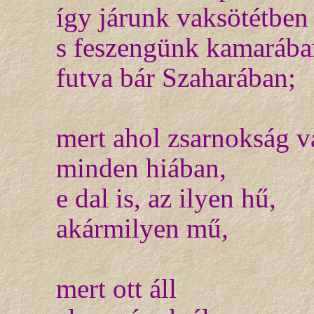
így járunk vaksötétben
s feszengünk kamarába
futva bár Szaharában;
mert ahol zsarnokság v
minden hiában,
e dal is, az ilyen hű,
akármilyen mű,
mert ott áll