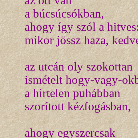
az ott van
a búcsúcsókban,
ahogy így szól a hitves
mikor jössz haza, kedv
az utcán oly szokottan
ismételt hogy-vagy-ok
a hirtelen puhábban
szorított kézfogásban,
ahogy egyszercsak