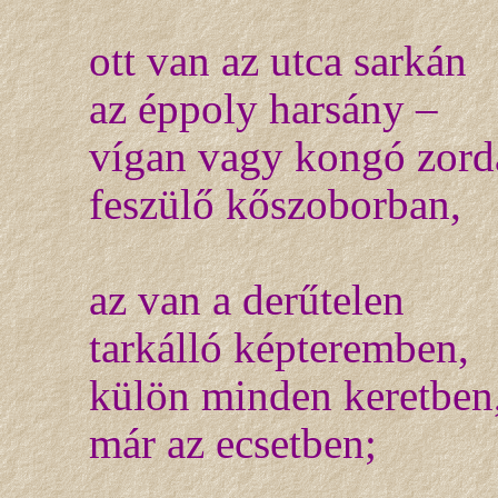
ott van az utca sarkán
az éppoly harsány –
vígan vagy kongó zord
feszülő kőszoborban,
az van a derűtelen
tarkálló képteremben,
külön minden keretben
már az ecsetben;