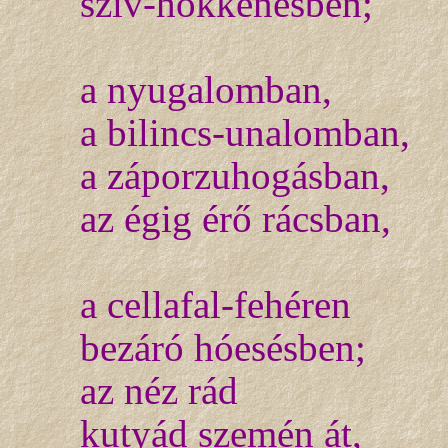
szív-hökkenésben;
a nyugalomban,
a bilincs-unalomban,
a záporzuhogásban,
az égig érő rácsban,
a cellafal-fehéren
bezáró hóesésben;
az néz rád
kutyád szemén át,