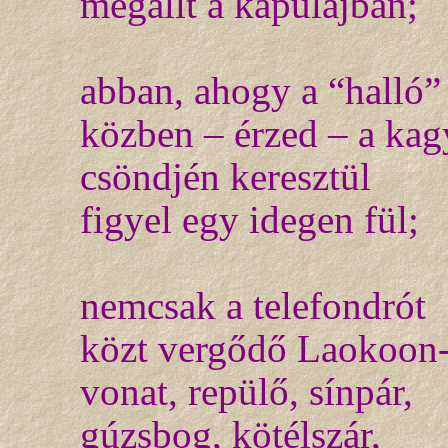
megállt a kapulajban;
abban, ahogy a “halló”
közben – érzed – a kag
csöndjén keresztül
figyel egy idegen fül;
nemcsak a telefondrót
közt vergődő Laokoon
vonat, repülő, sínpár,
gúzsbog, kötélszár,