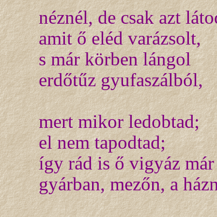
néznél, de csak azt láto
amit ő eléd varázsolt,
s már körben lángol
erdőtűz gyufaszálból,
mert mikor ledobtad;
el nem tapodtad;
így rád is ő vigyáz már
gyárban, mezőn, a házn