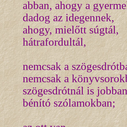
abban, ahogy a gyerme
dadog az idegennek,
ahogy, mielőtt súgtál,
hátrafordultál,
nemcsak a szögesdrótb
nemcsak a könyvsorok
szögesdrótnál is jobba
bénító szólamokban;