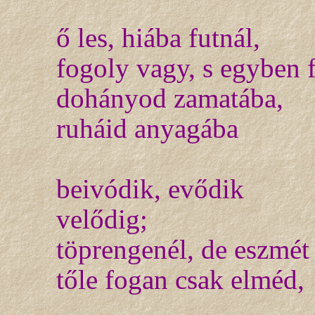
ő les, hiába futnál,
fogoly vagy, s egyben f
dohányod zamatába,
ruháid anyagába
beivódik, evődik
velődig;
töprengenél, de eszmét
tőle fogan csak elméd,