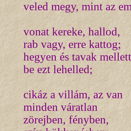
veled megy, mint az em
vonat kereke, hallod,
rab vagy, erre kattog;
hegyen és tavak mellet
be ezt lehelled;
cikáz a villám, az van
minden váratlan
zörejben, fényben,