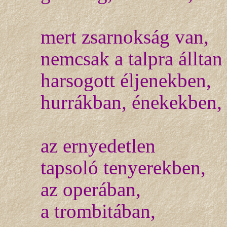
mert zsarnokság van,
nemcsak a talpra álltan
harsogott éljenekben,
hurrákban, énekekben,
az ernyedetlen
tapsoló tenyerekben,
az operában,
a trombitában,