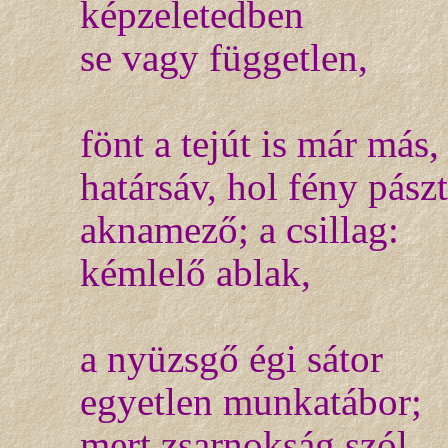
képzeletedben
se vagy független,
fönt a tejút is már más,
határsáv, hol fény pászt
aknamező; a csillag:
kémlelő ablak,
a nyüzsgő égi sátor
egyetlen munkatábor;
mert zsarnokság szól