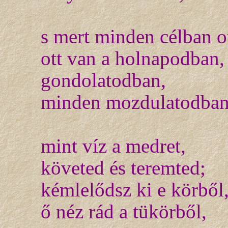
s mert minden célban o
ott van a holnapodban,
gondolatodban,
minden mozdulatodban
mint víz a medret,
követed és teremted;
kémlelődsz ki e körből
ő néz rád a tükörből,