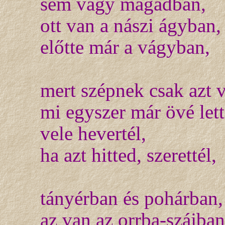
sem vagy magadban,
ott van a nászi ágyban,
előtte már a vágyban,
mert szépnek csak azt v
mi egyszer már övé lett
vele hevertél,
ha azt hitted, szerettél,
tányérban és pohárban,
az van az orrba-szájban