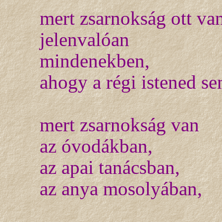
mert zsarnokság ott va
jelenvalóan
mindenekben,
ahogy a régi istened se
mert zsarnokság van
az óvodákban,
az apai tanácsban,
az anya mosolyában,