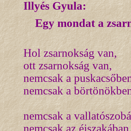
Illyés Gyula:
Egy mondat a zsar
Hol zsarnokság van,
ott zsarnokság van,
nemcsak a puskacsőben
nemcsak a börtönökben
nemcsak a vallatószob
nemcsak az éjszakában