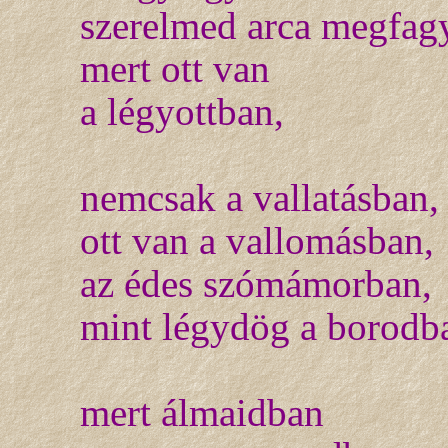
szerelmed arca megfag
mert ott van
a légyottban,
nemcsak a vallatásban,
ott van a vallomásban,
az édes szómámorban,
mint légydög a borodb
mert álmaidban