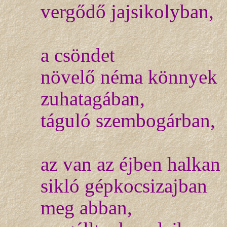
vergődő jajsikolyban,
a csöndet
növelő néma könnyek
zuhatagában,
táguló szembogárban,
az van az éjben halkan
sikló gépkocsizajban
meg abban,