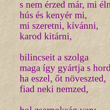
s nem érzed már, mi éln
hús és kenyér mi,
mi szeretni, kívánni,
karod kitárni,
bilincseit a szolga
maga így gyártja s hord
ha eszel, őt növeszted,
fiad neki nemzed,
hol zsarnokság van: