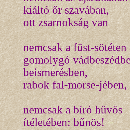
kiáltó őr szavában,
ott zsarnokság van
nemcsak a füst-sötéten
gomolygó vádbeszédbe
beismerésben,
rabok fal-morse-jében,
nemcsak a bíró hűvös
ítéletében: bűnös! –