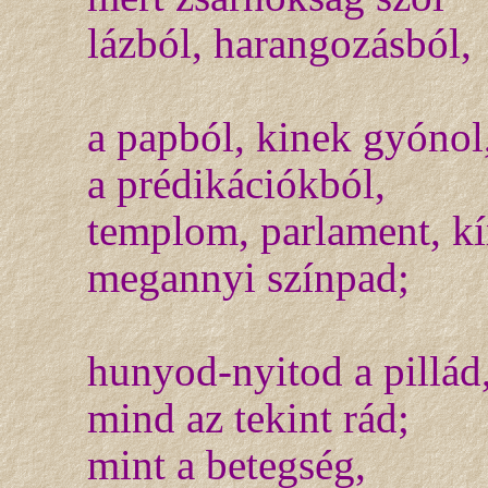
lázból, harangozásból,
a papból, kinek gyónol
a prédikációkból,
templom, parlament, k
megannyi színpad;
hunyod-nyitod a pillád
mind az tekint rád;
mint a betegség,