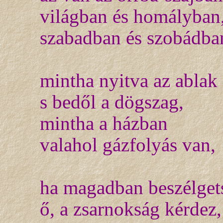
világban és homályban
szabadban és szobádba
mintha nyitva az ablak
s bedől a dögszag,
mintha a házban
valahol gázfolyás van,
ha magadban beszélget
ő, a zsarnokság kérdez,