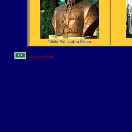
Teleki Pál szobra Érden
Vissza a kezdőlapra