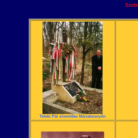
Szob
Teleki Pál síremléke Máriabesnyőn