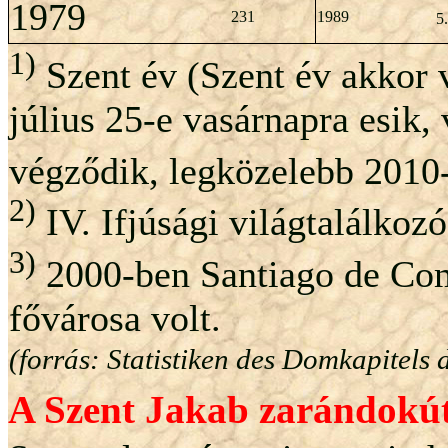
1979
231
1989
5
1)
Szent év (Szent év akkor 
július 25-e vasárnapra esik,
végződik, legközelebb 2010-
2)
IV. Ifjúsági világtalálkoz
3)
2000-ben Santiago de Com
fővárosa volt.
(forrás: Statistiken des Domkapitels
A Szent Jakab zarándokút