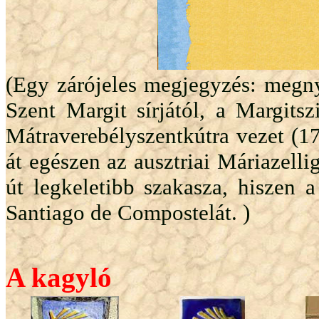
(Egy zárójeles megjegyzés: megny
Szent Margit sírjától, a Margits
Mátraverebélyszentkútra vezet (1
át egészen az ausztriai Máriazelli
út legkeletibb szakasza, hiszen 
Santiago de Compostelát. )
A kagyló