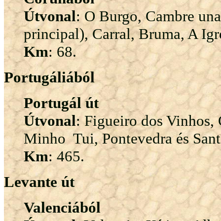
Útvonal
: O Burgo, Cambre una v
principal), Carral, Bruma, A Ig
Km
: 68.
Portugáliából
Portugál út
Útvonal
: Figueiro dos Vinhos,
Minho Tui, Pontevedra és Sant
Km
: 465.
Levante út
Valenciából