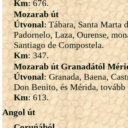
Km
: 676.
Mozarab út
Útvonal
: Tábara, Santa Marta d
Padornelo, Laza, Ourense, mona
Santiago de Compostela.
Km
: 347.
Mozarab út Granadától Mérid
Útvonal
: Granada, Baena, Cast
Don Benito, és Mérida, tovább 
Km
: 613.
Angol út
Coruńából