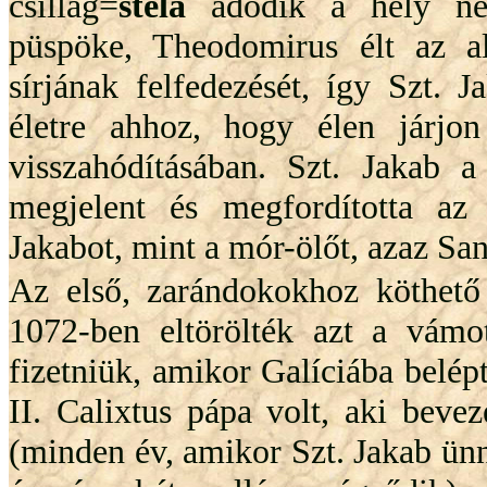
csillag=
stela
adódik a hely nev
püspöke, Theodomirus élt az al
sírjának felfedezését, így Szt. J
életre ahhoz, hogy élen járjon
visszahódításában. Szt. Jakab a
megjelent és megfordította az 
Jakabot, mint a mór-ölőt, azaz Sa
Az első, zarándokokhoz köthető
1072-ben eltörölték azt a vámo
fizetniük, amikor Galíciába belé
II. Calixtus pápa volt, aki beve
(minden év, amikor Szt. Jakab ünn