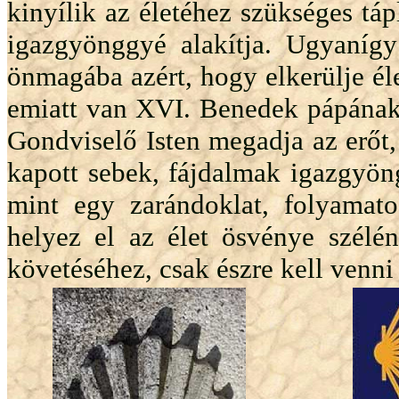
kinyílik az életéhez szükséges tá
igazgyönggyé alakítja. Ugyaníg
önmagába azért, hogy elkerülje éle
emiatt van XVI. Benedek pápának
Gondviselő Isten megadja az erőt
kapott sebek, fájdalmak igazgyön
mint egy zarándoklat, folyamato
helyez el az élet ösvénye szélé
követéséhez, csak észre kell venni