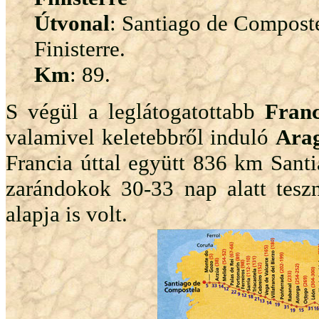
Útvonal
: Santiago de Composte
Finisterre.
Km
: 89.
S végül a leglátogatottabb
Franc
valamivel keletebbről induló
Arag
Francia úttal együtt 836 km Sant
zarándokok 30-33 nap alatt tes
alapja is volt.