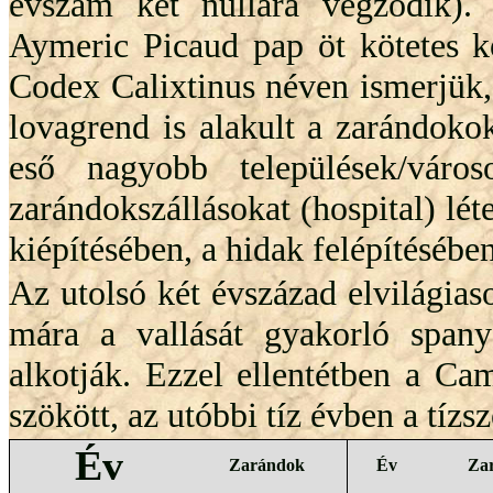
évszám két nullára végződik).
Aymeric Picaud pap öt kötetes k
Codex Calixtinus néven ismerjük,
lovagrend is alakult a zarándokok
eső nagyobb települések/váro
zarándokszállásokat (hospital) léte
kiépítésében, a hidak felépítésében
Az utolsó két évszázad elvilágia
mára a vallását gyakorló spany
alkotják. Ezzel ellentétben a C
szökött, az utóbbi tíz évben a tízsz
Év
Zarándok
Év
Za