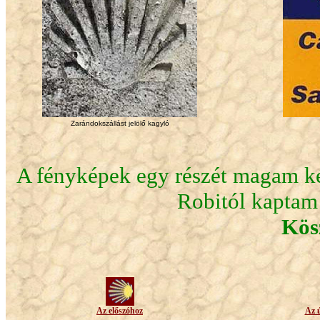
Zarándokszállást jelölő kagyló
A fényképek egy részét magam kés
Robitól kaptam 
Kös
Az előszóhoz
Az 