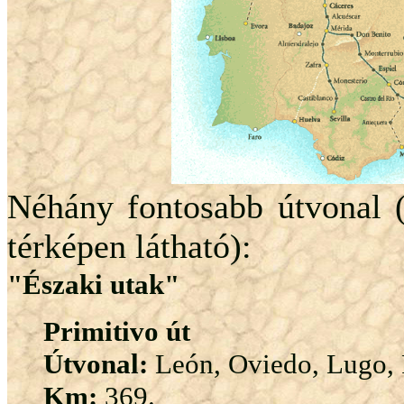
Néhány fontosabb útvonal (
térképen látható):
"Északi utak"
Primitivo út
Útvonal:
León, Oviedo, Lugo, P
Km:
369.