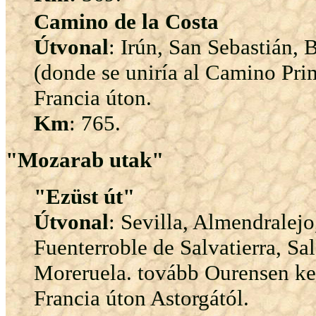
Camino de la Costa
Útvonal
: Irún, San Sebastián, 
(donde se uniría al Camino Pri
Francia úton.
Km
: 765.
"Mozarab utak"
"Ezüst út"
Útvonal
: Sevilla, Almendralej
Fuenterroble de Salvatierra, S
Moreruela. tovább Ourensen ke
Francia úton Astorgától.