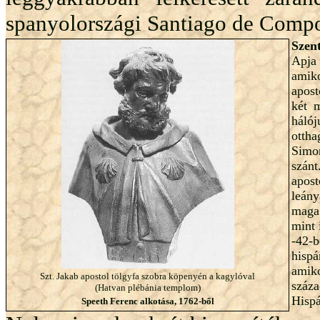
spanyolországi Santiago de Compo
Szen
Apja
amik
apost
két m
hálój
ottha
Simon
szánt
apost
leány
maga 
mint 
-42-
hispá
amik
Szt. Jakab apostol tölgyfa szobra köpenyén a kagylóval
száz
(Hatvan plébánia templom)
Hispá
Speeth Ferenc alkotása, 1762-ből