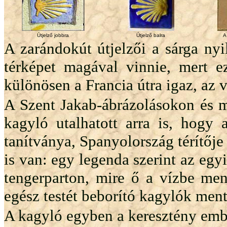
Útjelző jobbra
Útjelző balra
A
A zarándokút útjelzői a sárga ny
térképet magával vinnie, mert e
különösen a Francia útra igaz, az 
A Szent Jakab-ábrázolásokon és 
kagyló utalhatott arra is, hogy 
tanítványa, Spanyolország térítőj
is van: egy legenda szerint az eg
tengerparton, mire ő a vízbe men
egész testét beborító kagylók ment
A kagyló egyben a keresztény emb