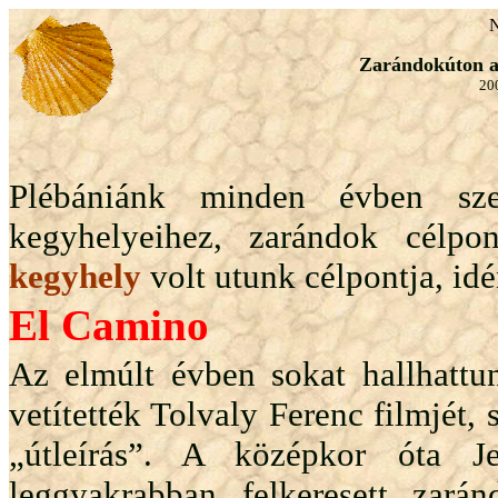
N
Zarándokúton a
20
Plébániánk minden évben sze
kegyhelyeihez, zarándok célpo
kegyhely
volt utunk célpontja, id
El Camino
Az elmúlt évben sokat hallhattun
vetítették Tolvaly Ferenc filmjét,
„útleírás”. A középkor óta 
leggyakrabban felkeresett zará