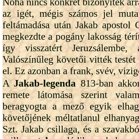
Noha nincs konkrét bizonyíték arr
az igét, mégis számos jel mutat
feltámadása után Jakab apostol 
megkezdte a pogány lakosság térít
így visszatért Jeruzsálembe, 
Valószínűleg követői vitték testé
el. Ez azonban a frank, svév, vizi
A
Jakab-legenda
813-ban akkor
remete látomása szerint vala
beragyogta a mező egyik elhagy
követőjének méltatlanul elhanya
Szt. Jakab csillaga, és a szavakb