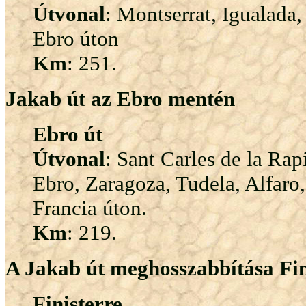
Útvonal
: Montserrat, Igualada,
Ebro úton
Km
: 251.
Jakab út az Ebro mentén
Ebro út
Útvonal
: Sant Carles de la Rap
Ebro, Zaragoza, Tudela, Alfaro
Francia úton.
Km
: 219.
A Jakab út meghosszabbítása Fin
Finisterre