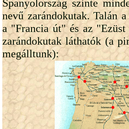
Spanyolország szinte mind
nevű zarándokutak. Talán a
a "Francia út" és az "Ezüst
zarándokutak láthatók (a p
megálltunk):